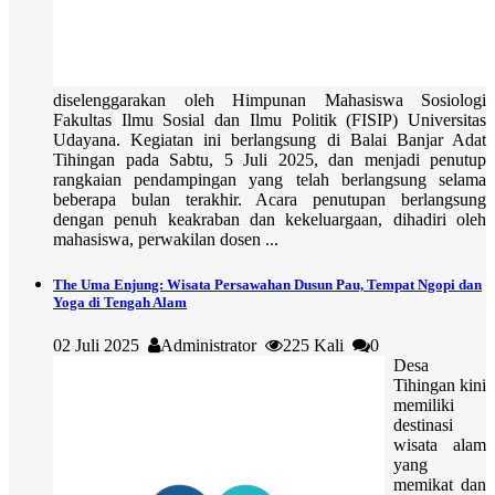
diselenggarakan oleh Himpunan Mahasiswa Sosiologi
Fakultas Ilmu Sosial dan Ilmu Politik (FISIP) Universitas
Udayana. Kegiatan ini berlangsung di Balai Banjar Adat
Tihingan pada Sabtu, 5 Juli 2025, dan menjadi penutup
rangkaian pendampingan yang telah berlangsung selama
beberapa bulan terakhir. Acara penutupan berlangsung
dengan penuh keakraban dan kekeluargaan, dihadiri oleh
mahasiswa, perwakilan dosen ...
The Uma Enjung: Wisata Persawahan Dusun Pau, Tempat Ngopi dan
Yoga di Tengah Alam
02 Juli 2025
Administrator
225 Kali
0
Desa
Tihingan kini
memiliki
destinasi
wisata alam
yang
memikat dan