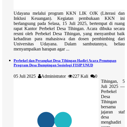
Udayana melalui program KKN LIK OJK (Literasi dan
Inklusi Keuangan). Kegiatan pembukaan KKN ini
berlangsung pada Selasa, 15 Juli 2025, bertempat di ruang
rapat Kantor Perbekel Desa Tihingan. Acara dibuka secara
resmi oleh Perbekel Desa Tihingan, yang menyambut baik
kehadiran para mahasiswa dan dosen pembimbing dari
Universitas Udayana. Dalam sambutannya, beliau
menyampaikan harapan agar ...
Perbekel dan Perangkat Desa Tihingan Hadiri Acara Penutupan
Program Desa Dampingan Sosiologi FISIP UNUD
05 Juli 2025
Administrator
227 Kali
0
Tihingan, 5
Juli 2025 —
Perbekel
Desa
Tihingan
bersama
jajaran staf
desa
menghadiri