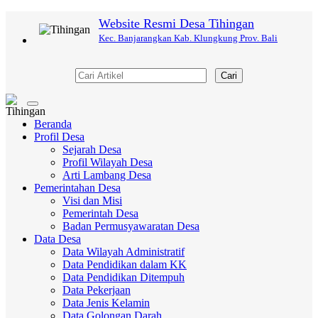
Website Resmi Desa Tihingan
Kec. Banjarangkan Kab. Klungkung Prov. Bali
Cari
Toggle
navigation
Beranda
Profil Desa
Sejarah Desa
Profil Wilayah Desa
Arti Lambang Desa
Pemerintahan Desa
Visi dan Misi
Pemerintah Desa
Badan Permusyawaratan Desa
Data Desa
Data Wilayah Administratif
Data Pendidikan dalam KK
Data Pendidikan Ditempuh
Data Pekerjaan
Data Jenis Kelamin
Data Golongan Darah