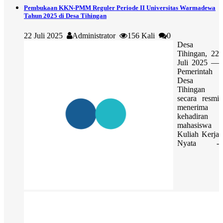
Pembukaan KKN-PMM Reguler Periode II Universitas Warmadewa
Tahun 2025 di Desa Tihingan
22 Juli 2025
Administrator
156 Kali
0
Desa
Tihingan, 22
Juli 2025 —
Pemerintah
Desa
Tihingan
secara resmi
menerima
kehadiran
mahasiswa
Kuliah Kerja
Nyata -