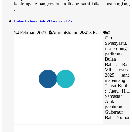
kakirangane pangeweruhan titiang sami tatkala ngamargiang
...
Bulan Bahasa Bali VII warsa 2025
24 Februari 2025
Administrator
418 Kali
0
Om
Swastyastu,
risajeroning
parikrama
Bulan
Bahasa Bali
VII warsa
2025, sane
mabantang
"Jagat Kerthi
: Jagra Hita
Samasta" .
Atuk
peraturan
Gubernur
Bali Nomor