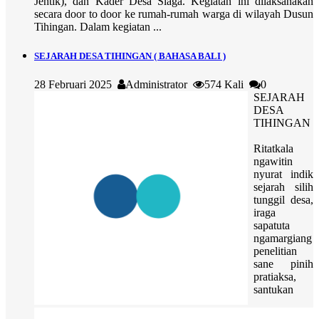
Jentik), dan Kader Desa Siaga. Kegiatan ini dilaksanakan
secara door to door ke rumah-rumah warga di wilayah Dusun
Tihingan. Dalam kegiatan ...
SEJARAH DESA TIHINGAN ( BAHASA BALI )
28 Februari 2025
Administrator
574 Kali
0
SEJARAH
DESA
TIHINGAN
Ritatkala
ngawitin
nyurat indik
sejarah silih
tunggil desa,
iraga
sapatuta
ngamargiang
penelitian
sane pinih
pratiaksa,
santukan