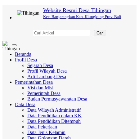
Website Resmi Desa Tihingan
Kec. Banjarangkan Kab. Klungkung Prov. Bali
Cari
Toggle
navigation
Beranda
Profil Desa
Sejarah Desa
Profil Wilayah Desa
Arti Lambang Desa
Pemerintahan Desa
Visi dan Misi
Pemerintah Desa
Badan Permusyawaratan Desa
Data Desa
Data Wilayah Administratif
Data Pendidikan dalam KK
Data Pendidikan Ditempuh
Data Pekerjaan
Data Jenis Kelamin
Data Golongan Darah