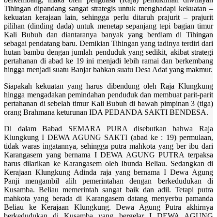
Tihingan dipandang sangat strategis untuk menghadapi kekuatan –
kekuatan kerajaan lain, sehingga perlu ditaruh prajurit – prajurit
pilihan (dinding dada) untuk menetap sepanjang tepi bagian timur
Kali Bubuh dan diantaranya banyak yang berdiam di Tihingan
sebagai pendatang baru. Demikian Tihingan yang tadinya terdiri dari
hutan bambu dengan jumlah penduduk yang sedikit, akibat strategi
pertahanan di abad ke 19 ini menjadi lebih ramai dan berkembang
hingga menjadi suatu Banjar bahkan suatu Desa Adat yang makmur.
Siapakah kekuatan yang harus dibendung oleh Raja Klungkung
hingga mengadakan pemindahan penduduk dan membuat parit-parit
pertahanan di sebelah timur Kali Bubuh di bawah pimpinan 3 (tiga)
orang Brahmana keturunan IDA PEDANDA SAKTI BENDESA.
Di dalam Babad SEMARA PURA disebutkan bahwa Raja
Klungkung I DEWA AGUNG SAKTI (abad ke : 19) permulaan,
tidak waras ingatannya, sehingga putra mahkota yang ber ibu dari
Karangasem yang bernama I DEWA AGUNG PUTRA terpaksa
harus dilarikan ke Karangasem oleh Ibunda Beliau. Sedangkan di
Kerajaan Klungkung Adinda raja yang bernama I Dewa Agung
Panji mengambil alih pemerintahan dengan berkedudukan di
Kusamba. Beliau memerintah sangat baik dan adil. Tetapi putra
mahkota yang berada di Karangasem datang menyerbu pamanda
Beliau ke Kerajaan Klungkung. Dewa Agung Putra akhirnya
berkedudukan di Kusamba yang bergelar I DEWA AGUNG