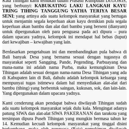
Kata Tihingan kami temukan dalam Prasasti Kumpulan Dr.GORIS,
yang berbunyi:
KABUKATING LAKU LANGKAH KAYU
TRING TIHING TANGGUNG YATHA TERIYA BESAR
SENI
; yang artinya ada suatu kelompok masyarakat yang bertugas
untuk menjamin segala keperluan akan kayu demikian pula segala
keperluan akan bambu dan alat dari bambu yang berseni (dianyam)
untuk dipergunakan oleh para penguasa pada aci dipura – pura
dalam upacara yadnya, kelompok ini mendapat hal bebas (luput)
dari kewajiban – kewajiban yang lain.
Berdasarkan pengetahuan ini dan membandingkan pula bahwa di
Bali banyak Desa yang bernama sesuai dengan tugasnya di
masyarakat seperti Sangging, Pande, Pegending, Parbuayang dan
mana-nama ini adalah nama Purba, maka kemungkinan Desa
Tihingan adalah sesuai dengan nama-nama Desa Tihingan yang ada
di Kabupaten lain di Bali, dahulu adalah kelompok keluarga yang
mempunyai tugas istimewa dalam hal menyediakan alat-alat dari
bambu (tihing) yang berbentuk saingan, kukusan, sok, dan lain-lain.
Yang dipergunakan dalam upacara yadnya.
Kami cenderung akan pendapat bahwa diwilayah Tihingan sudah
ada suatu kelompok masyarakat sejak dulu kala. Mengingat adanya
patung SIWA dan alat-alat SIWA PAKERANAN dan tarakota yang
tersimpan dipura Puseh Tihingan yang mungkin bermasa tahun ke
14. Kemudian kecuali kelompok masyarakat yang tinggal disini
berkembang, maka oleh penguasa (Raja) pemukiman diwilayah