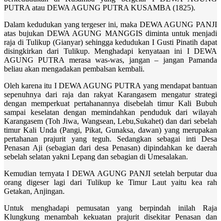
PUTRA atau DEWA AGUNG PUTRA KUSAMBA (1825).
Dalam kedudukan yang tergeser ini, maka DEWA AGUNG PANJI
atas bujukan DEWA AGUNG MANGGIS diminta untuk menjadi
raja di Tulikup (Gianyar) sehingga kedudukan I Gusti Pinatih dapat
disingkirkan dari Tulikup. Menghadapi kenyataan ini I DEWA
AGUNG PUTRA merasa was-was, jangan – jangan Pamanda
beliau akan mengadakan pembalsan kembali.
Oleh karena itu I DEWA AGUNG PUTRA yang mendapat bantuan
sepenuhnya dari raja dan rakyat Karangasem mengatur strategi
dengan memperkuat pertahanannya disebelah timur Kali Bubuh
sampai keselatan dengan memindahkan penduduk dari wilayah
Karangasem (Toh Jiwa, Wangsean, Lebu,Sukahet) dan dari sebelah
timur Kali Unda (Pangi, Pikat, Gunaksa, dawan) yang merupakan
pertahanan prajurit yang teguh. Sedangkan sebagai inti Desa
Penasan Aji (sebagian dari desa Penasan) dipindahkan ke daerah
sebelah selatan yakni Lepang dan sebagian di Umesalakan.
Kemudian ternyata I DEWA AGUNG PANJI setelah berputar dua
orang digeser lagi dari Tulikup ke Timur Laut yaitu kea rah
Getakan, Anjingan.
Untuk menghadapi pemusatan yang berpindah inilah Raja
Klungkung menambah kekuatan prajurit disekitar Penasan dan