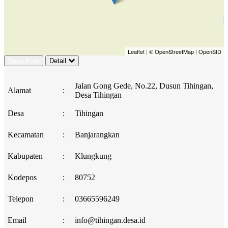
Leaflet
|
© OpenStreetMap
|
OpenSID
Buka Peta
Detail
Jalan Gong Gede, No.22, Dusun Tihingan,
Alamat
:
Desa Tihingan
Desa
:
Tihingan
Kecamatan
:
Banjarangkan
Kabupaten
:
Klungkung
Kodepos
:
80752
Telepon
:
03665596249
Email
:
info@tihingan.desa.id