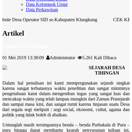
Data Kelompok Umur
Data Perkawinan
esa Operator SID se-Kabupaten Klungkung
CEK KESEHATA
Artikel
Sejarah Desa Tihingan
01 Mei 2019 13:38:09
Administrator
5.261 Kali Dibaca
SEJARAH DESA
TIHINGAN
Dalam hal penulisan ini kami mempergunakan sejarah singkat
karena sangat terbatasnya waktu penelitian dan sangat minimnya
pengetahuan kami dalam mengemban tugas yang sangat luas dan
mencakup waktu yang telah lampau mungkin dari Zaman Prasejarah
dan sampai masa kini, dan sangat rumit karena tinjauan suatu Desa
dari segala segi meliputi : segi social, ekonomi, cultut, agama dan
politik yang tidak boleh di abaikan.
Untunglah masih tersimpannya benda – benda Purbakala di Pura –
pura hingga dapat membantu kearah penyusunan tulisan ini,