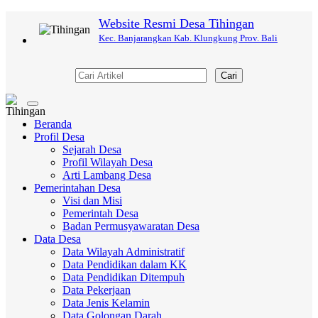
Website Resmi Desa Tihingan
Kec. Banjarangkan Kab. Klungkung Prov. Bali
Cari
Toggle
navigation
Beranda
Profil Desa
Sejarah Desa
Profil Wilayah Desa
Arti Lambang Desa
Pemerintahan Desa
Visi dan Misi
Pemerintah Desa
Badan Permusyawaratan Desa
Data Desa
Data Wilayah Administratif
Data Pendidikan dalam KK
Data Pendidikan Ditempuh
Data Pekerjaan
Data Jenis Kelamin
Data Golongan Darah