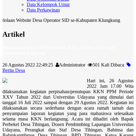
Data Kelompok Umur
Data Perkawinan
n Website Desa Operator SID se-Kabupaten Klungkung
CEK 
Artikel
Perpisahan KKN PPM Periode XXV Tahun 2022 dari
Universitas Udayana
26 Agustus 2022 22:49:25
Administrator
501 Kali Dibaca
Berita Desa
Hari ini, 26 Agustus
2022 Jam 17.00 Wita
dilaksanakan kegiatan perpisahan/penutupan KKN PPM Periode
XXV Tahun 2022 dari Universitas Udayana yang dimulai dari
tanggal 16 Juli 2022 sampai dengan 29 Agustus 2022. Kegiatan ini
dilaksanakan secara sederhana dengan acara ramah tamah dan
penyampaian laporan kegiatan yang para mahasiswa selesaikan
selama masa KKN berlangsung. Acara ini dihadiri oleh Bapak
Perbekel Desa Tihingan, Dosen Pembimbing Lapangan Universitas
Udayana, Perangkat dan Staf Desa Tihingan, Babinsa dan
Babinkamtibmas Desa Tihingan, BPD Tihingan, Ketua Karang