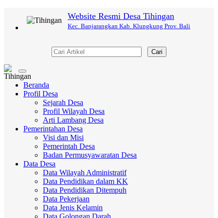
Website Resmi Desa Tihingan
Kec. Banjarangkan Kab. Klungkung Prov. Bali
Cari
Toggle
navigation
Beranda
Profil Desa
Sejarah Desa
Profil Wilayah Desa
Arti Lambang Desa
Pemerintahan Desa
Visi dan Misi
Pemerintah Desa
Badan Permusyawaratan Desa
Data Desa
Data Wilayah Administratif
Data Pendidikan dalam KK
Data Pendidikan Ditempuh
Data Pekerjaan
Data Jenis Kelamin
Data Golongan Darah