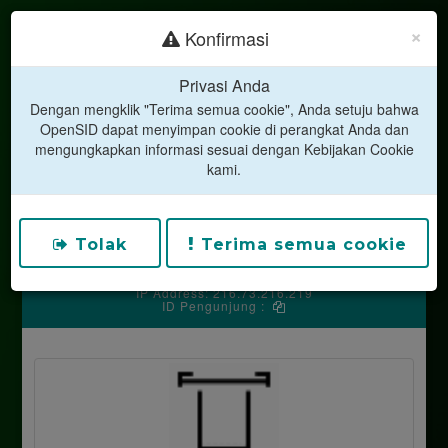
×
Konfirmasi
Privasi Anda
Dengan mengklik "Terima semua cookie", Anda setuju bahwa
LAYANAN MANDIRI
OpenSID dapat menyimpan cookie di perangkat Anda dan
DESA TIHINGAN
mengungkapkan informasi sesuai dengan Kebijakan Cookie
kami.
Kecamatan Banjarangkan
Kabupaten Klungkung
Jalan Gong Gede, No.22, Dusun Tihingan, Desa Tihingan
Kodepos 80752
Silakan hubungi operator desa untuk mendapatkan kode
Tolak
Terima semua cookie
PIN anda.
IP Address: 216.73.216.219
ID Pengunjung :