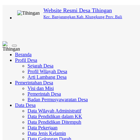
Website Resmi Desa Tihingan
Kec. Banjarangkan Kab. Klungkung Prov. Bali
Toggle
navigation
Beranda
Profil Desa
Sejarah Desa
Profil Wilayah Desa
Arti Lambang Desa
Pemerintahan Desa
Visi dan Misi
Pemerintah Desa
Badan Permusyawaratan Desa
Data Desa
Data Wilayah Administratif
Data Pendidikan dalam KK
Data Pendidikan Ditempuh
Data Pekerjaan
Data Jenis Kelamin
Data Golongan Darah