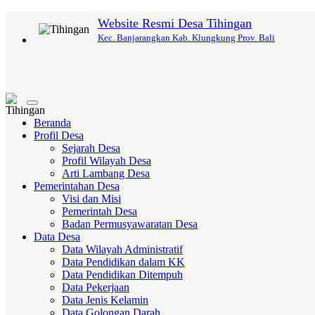
Website Resmi Desa Tihingan
Kec. Banjarangkan Kab. Klungkung Prov. Bali
Toggle
navigation
Beranda
Profil Desa
Sejarah Desa
Profil Wilayah Desa
Arti Lambang Desa
Pemerintahan Desa
Visi dan Misi
Pemerintah Desa
Badan Permusyawaratan Desa
Data Desa
Data Wilayah Administratif
Data Pendidikan dalam KK
Data Pendidikan Ditempuh
Data Pekerjaan
Data Jenis Kelamin
Data Golongan Darah