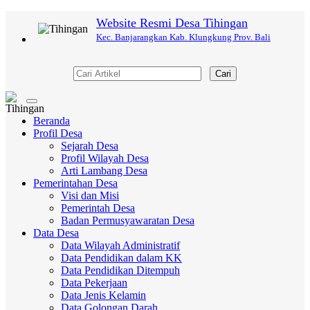
Website Resmi Desa Tihingan
Kec. Banjarangkan Kab. Klungkung Prov. Bali
Cari
Toggle
navigation
Beranda
Profil Desa
Sejarah Desa
Profil Wilayah Desa
Arti Lambang Desa
Pemerintahan Desa
Visi dan Misi
Pemerintah Desa
Badan Permusyawaratan Desa
Data Desa
Data Wilayah Administratif
Data Pendidikan dalam KK
Data Pendidikan Ditempuh
Data Pekerjaan
Data Jenis Kelamin
Data Golongan Darah