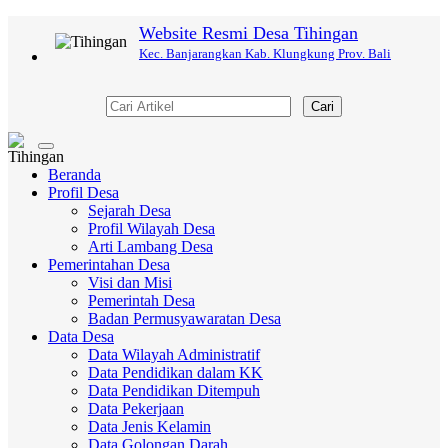
Website Resmi Desa Tihingan
Kec. Banjarangkan Kab. Klungkung Prov. Bali
Cari
Toggle
navigation
Beranda
Profil Desa
Sejarah Desa
Profil Wilayah Desa
Arti Lambang Desa
Pemerintahan Desa
Visi dan Misi
Pemerintah Desa
Badan Permusyawaratan Desa
Data Desa
Data Wilayah Administratif
Data Pendidikan dalam KK
Data Pendidikan Ditempuh
Data Pekerjaan
Data Jenis Kelamin
Data Golongan Darah