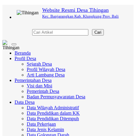
Website Resmi Desa Tihingan
Kec. Banjarangkan Kab. Klungkung Prov. Bali
Cari
Toggle
navigation
Beranda
Profil Desa
Sejarah Desa
Profil Wilayah Desa
Arti Lambang Desa
Pemerintahan Desa
Visi dan Misi
Pemerintah Desa
Badan Permusyawaratan Desa
Data Desa
Data Wilayah Administratif
Data Pendidikan dalam KK
Data Pendidikan Ditempuh
Data Pekerjaan
Data Jenis Kelamin
Data Golongan Darah