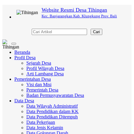
Website Resmi Desa Tihingan
Kec. Banjarangkan Kab. Klungkung Prov. Bali
Cari
Toggle
navigation
Beranda
Profil Desa
Sejarah Desa
Profil Wilayah Desa
Arti Lambang Desa
Pemerintahan Desa
Visi dan Misi
Pemerintah Desa
Badan Permusyawaratan Desa
Data Desa
Data Wilayah Administratif
Data Pendidikan dalam KK
Data Pendidikan Ditempuh
Data Pekerjaan
Data Jenis Kelamin
Data Golongan Darah