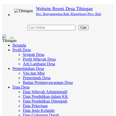
Website Resmi Desa Tihingan
Kec. Banjarangkan Kab. Klungkung Prov. Bali
Cari
Toggle
navigation
Beranda
Profil Desa
Sejarah Desa
Profil Wilayah Desa
Arti Lambang Desa
Pemerintahan Desa
Visi dan Misi
Pemerintah Desa
Badan Permusyawaratan Desa
Data Desa
Data Wilayah Administratif
Data Pendidikan dalam KK
Data Pendidikan Ditempuh
Data Pekerjaan
Data Jenis Kelamin
Data Golongan Darah