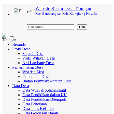
Website Resmi Desa Tihingan
Kec. Banjarangkan Kab. Klungkung Prov. Bali
Cari
Toggle
navigation
Beranda
Profil Desa
Sejarah Desa
Profil Wilayah Desa
Arti Lambang Desa
Pemerintahan Desa
Visi dan Misi
Pemerintah Desa
Badan Permusyawaratan Desa
Data Desa
Data Wilayah Administratif
Data Pendidikan dalam KK
Data Pendidikan Ditempuh
Data Pekerjaan
Data Jenis Kelamin
Data Golongan Darah